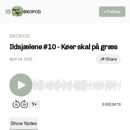
+ Follow
ØKOPOD
ØKOPOD
Ildsjælene #10 - Køer skal på græs
Share
April 04, 2025
Use Left/Right to seek, Home/End to jump to st
0:00
|
24:13
Show Notes