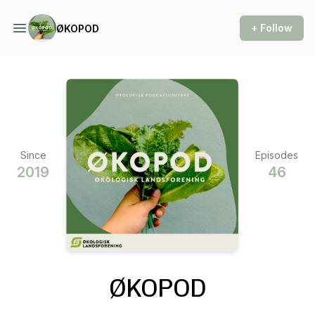
+ Follow
ØKOPOD
Since
Episodes
2019
46
ØKOPOD