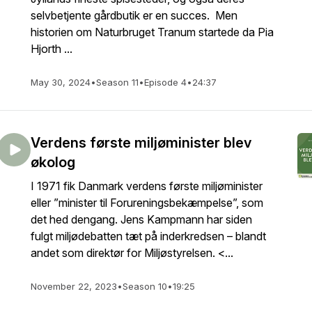
selvbetjente gårdbutik er en succes. Men
historien om Naturbruget Tranum startede da Pia
Hjorth ...
May 30, 2024
•
Season 11
•
Episode 4
•
24:37
Verdens første miljøminister blev
økolog
I 1971 fik Danmark verdens første miljøminister
eller ”minister til Forureningsbekæmpelse”, som
det hed dengang. Jens Kampmann har siden
fulgt miljødebatten tæt på inderkredsen – blandt
andet som direktør for Miljøstyrelsen. <...
November 22, 2023
•
Season 10
•
19:25