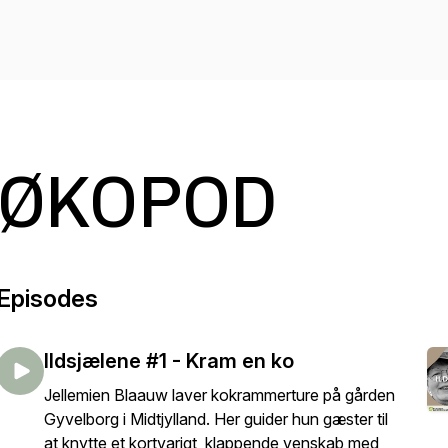
ØKOPOD
Episodes
Ildsjælene #1 - Kram en ko
Jellemien Blaauw laver kokrammerture på gården
Gyvelborg i Midtjylland. Her guider hun gæster til
at knytte et kortvarigt, klappende venskab med