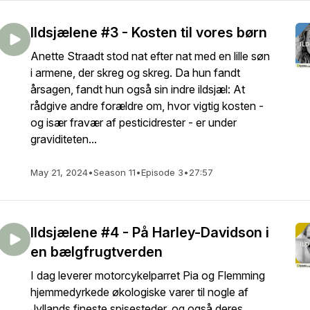
Ildsjælene #3 - Kosten til vores børn
Anette Straadt stod nat efter nat med en lille søn
i armene, der skreg og skreg. Da hun fandt
årsagen, fandt hun også sin indre ildsjæl: At
rådgive andre forældre om, hvor vigtig kosten -
og især fravær af pesticidrester - er under
graviditeten...
May 21, 2024
•
Season 11
•
Episode 3
•
27:57
Ildsjælene #4 - På Harley-Davidson i
en bælgfrugtverden
I dag leverer motorcykelparret Pia og Flemming
hjemmedyrkede økologiske varer til nogle af
Jyllands fineste spisesteder, og også deres