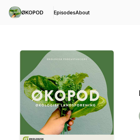
ØKOPOD
Episodes
About